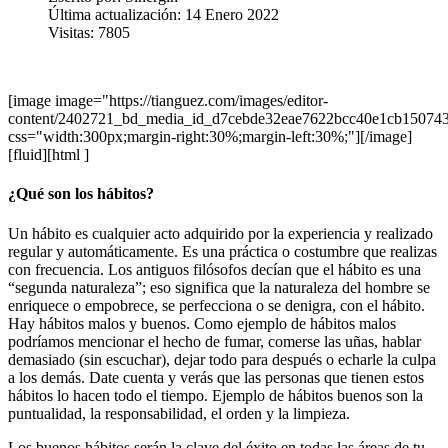
Última actualización: 14 Enero 2022
Visitas: 7805
[image image="https://tianguez.com/images/editor-
content/2402721_bd_media_id_d7cebde32eae7622bcc40e1cb150743
css="width:300px;margin-right:30%;margin-left:30%;"][/image]
[fluid][html ]
¿Qué son los hábitos?
Un hábito es cualquier acto adquirido por la experiencia y realizado
regular y automáticamente. Es una práctica o costumbre que realizas
con frecuencia. Los antiguos filósofos decían que el hábito es una
“segunda naturaleza”; eso significa que la naturaleza del hombre se
enriquece o empobrece, se perfecciona o se denigra, con el hábito.
Hay hábitos malos y buenos. Como ejemplo de hábitos malos
podríamos mencionar el hecho de fumar, comerse las uñas, hablar
demasiado (sin escuchar), dejar todo para después o echarle la culpa
a los demás. Date cuenta y verás que las personas que tienen estos
hábitos lo hacen todo el tiempo. Ejemplo de hábitos buenos son la
puntualidad, la responsabilidad, el orden y la limpieza.
Los buenos hábitos serán la clave del éxito en todas las áreas de tu